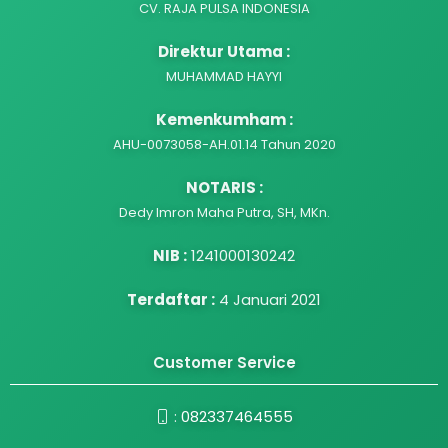
CV. RAJA PULSA INDONESIA
Direktur Utama :
MUHAMMAD HAYYI
Kemenkumham :
AHU-0073058-AH.01.14 Tahun 2020
NOTARIS :
Dedy Imron Maha Putra, SH, MKn.
NIB :
1241000130242
Terdaftar :
4 Januari 2021
Customer Service
:
082337464555