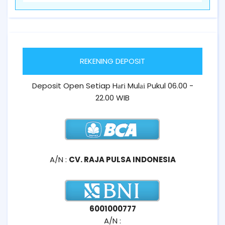
REKENING DEPOSIT
Deposit Open Setiap Hаrі Mulаі Pukul 06.00 -
22.00 WIB
A/N :
CV. RAJA PULSA INDONESIA
6001000777
A/N :