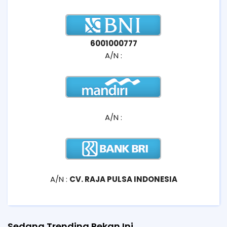
6001000777
A/N :
A/N :
A/N :
CV. RAJA PULSA INDONESIA
Sedang Trending Pekan Ini