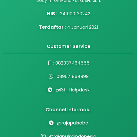
Dedy Imron Maha Putra, SH, MKn.
NIB :
1241000130242
Terdaftar :
4 Januari 2021
Customer Service
:
082337464555
:
089671864999
:
@RJ_Helpdesk
Channel Informasi:
:
@rajapulsabc
:
@rajapulsaindonesia