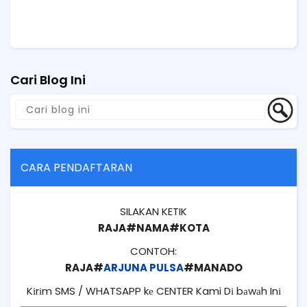
Cari Blog Ini
CARA PENDAFTARAN
SILAKAN KETIK
RAJA#NAMA#KOTA
CONTOH:
RAJA#
ARJUNA PULSA
#MANADO
Kіrіm SMS / WHATSAPP kе CENTER Kami Dі bаwаh Inі