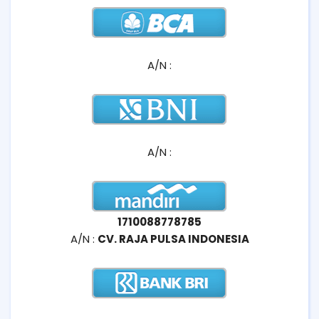
A/N :
A/N :
1710088778785
A/N :
CV. RAJA PULSA INDONESIA