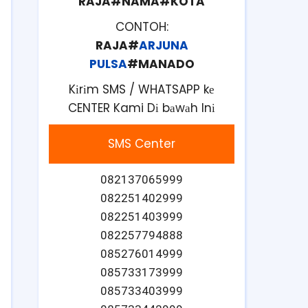
RAJA#NAMA#KOTA
CONTOH:
RAJA#
ARJUNA
PULSA
#MANADO
Kіrіm SMS / WHATSAPP kе
CENTER Kami Dі bаwаh Inі
SMS Center
082137065999
082251402999
082251403999
082257794888
085276014999
085733173999
085733403999