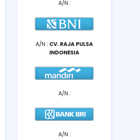
A/N :
A/N :
CV. RAJA PULSA
INDONESIA
A/N :
A/N :