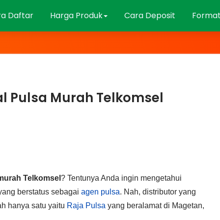
a Daftar
Harga Produk
Cara Deposit
Format
al Pulsa Murah Telkomsel
murah Telkomsel
? Tentunya Anda ingin mengetahui
 yang berstatus sebagai
agen pulsa
. Nah, distributor yang
h hanya satu yaitu
Raja Pulsa
yang beralamat di Magetan,